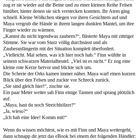
zog er sie wieder auf die Beine und zu einer kleinen Reihe Felsen
hinüber, hinter denen sie sich verstecken konnten. Ihr Atem ging
schnell. Kleine Wölkchen stiegen vor ihren Gesichtern auf und
Maya vergrub die Hände in ihrem langen dunklen Mantel, um ihre
Finger wieder zu wärmen.
„Kannst du nicht irgendwas zaubern?“, flüsterte Maya mit zittriger
Stimme. Sie war vom Sturz völlig durchnässt und als
Zauberanfängerin mit der Situation komplett überfordert.
„Vielleicht. Mal sehen, was ich hier noch hab.“ Finn wühlte in
seinem schwarzen Materialbeutel. „Viel ist es nicht.“ Er zog eine
kleine rote Kerze hervor und blickte sich um.
Die Schreie der Orks kamen immer näher. Maya warf einen kurzen
Blick über den Felsen und zuckte vor Schreck zurück.
„Sie sind gleich hier!“, zischte sie.
Ein paar Meter weiter sah Finn einige Tannen und sprang plötzlich
auf.
„Maya, hast du noch Streichhölzer?“
„Ja, wieso?“
„Ich hab eine Idee! Komm mit!“
Wenn du wissen möchtest, wie es mit Finn und Maya weitergeht,
dann schnapp dir jetzt das eBook bei einem der folgenden Händler: